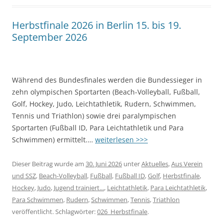
Herbstfinale 2026 in Berlin 15. bis 19.
September 2026
Während des Bundesfinales werden die Bundessieger in
zehn olympischen Sportarten (Beach-Volleyball, Fußball,
Golf, Hockey, Judo, Leichtathletik, Rudern, Schwimmen,
Tennis und Triathlon) sowie drei paralympischen
Sportarten (Fußball ID, Para Leichtathletik und Para
Schwimmen) ermittelt.…
weiterlesen >>>
Dieser Beitrag wurde am
30. Juni 2026
unter
Aktuelles
,
Aus Verein
und SSZ
,
Beach-Volleyball
,
Fußball
,
Fußball ID
,
Golf
,
Herbstfinale
,
Hockey
,
Judo
,
Jugend trainiert...
,
Leichtathletik
,
Para Leichtathletik
,
Para Schwimmen
,
Rudern
,
Schwimmen
,
Tennis
,
Triathlon
veröffentlicht. Schlagwörter:
026_Herbstfinale
.