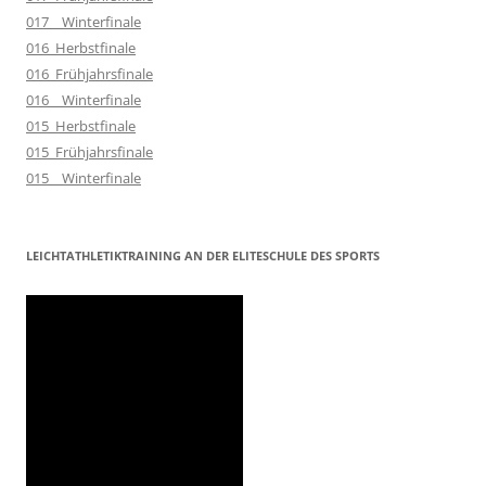
017__Winterfinale
016_Herbstfinale
016_Frühjahrsfinale
016__Winterfinale
015_Herbstfinale
015_Frühjahrsfinale
015__Winterfinale
LEICHTATHLETIKTRAINING AN DER ELITESCHULE DES SPORTS