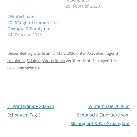
28. Februar 2023
„Winterfinale
2026“Jugend trainiert für
Olympia & Paralympics
24. Februar 2026
Dieser Beitrag wurde am
7. März 2026
unter
Aktuelles
,
Jugend
trainiert...
,
Skialpin
,
Winterfinale
veröffentlicht. Schlagwörter:
026__Winterfinale
.
Beitragsnavigation
←
Winterfinale 2026 in
Winterfinale 2026 in
Schonach: Tag 3
Schonach: Eindrücke vom
Skilanglauf & Par-Skilanglauf
→