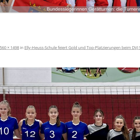
LANDKREIS LIMBURG-WEILBURG
LANDESHAUPTSTADT WIESBADEN
ANMELDEN
LANDKREIS FULDA
LANDKREIS GROSS-GERAU
STADT DARMSTADT
560 × 1498
in
Elly-Heuss-Schule feiert Gold und Top-Platzierungen beim DVJ
LANDKREIS DARMSTADT-DIEBURG
ODENWALDKREIS
LANDKREIS BERGSTRASSE