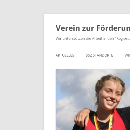
Zum
Inhalt
springen
Verein zur Förderun
Wir unterstützen die Arbeit in den "Regio
AKTUELLES
SSZ STANDORTE
WI
JUGEND TRAINIERT…
STANDORTE IN NORDHESS
K
AUS VEREIN UND SSZ
STANDORTE IN MITTELHES
V
STANDORTE RHEIN-MAIN
S
STANDORTE IN SÜDHESSEN
P
KOOPERIERENDE VERBÄND