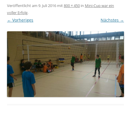
Veröffentlicht am
9. Juli 2016
mit
800 × 450
in
Mini-Cup war ein
voller Erfolg
.
← Vorheriges
Nächstes →