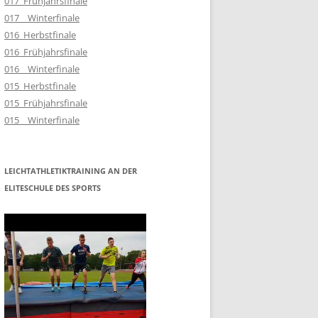
017_Frühjahrsfinale
017__Winterfinale
016_Herbstfinale
016_Frühjahrsfinale
016__Winterfinale
015_Herbstfinale
015_Frühjahrsfinale
015__Winterfinale
LEICHTATHLETIKTRAINING AN DER
ELITESCHULE DES SPORTS