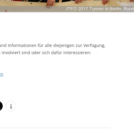
LANDKREIS LIMBURG-WEILBURG
LANDESHAUPTSTADT WIESBADEN
ANMELDEN
LANDKREIS FULDA
LANDKREIS GROSS-GERAU
STADT DARMSTADT
nd Informationen für alle diejenigen zur Verfügung,
LANDKREIS DARMSTADT-DIEBURG
 involviert sind oder sich dafür interessieren:
ODENWALDKREIS
LANDKREIS BERGSTRASSE
en