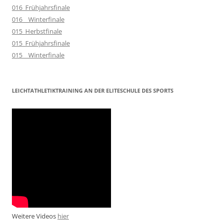
016_Frühjahrsfinale
016__Winterfinale
015_Herbstfinale
015_Frühjahrsfinale
015__Winterfinale
LEICHTATHLETIKTRAINING AN DER ELITESCHULE DES SPORTS
Weitere Videos
hier