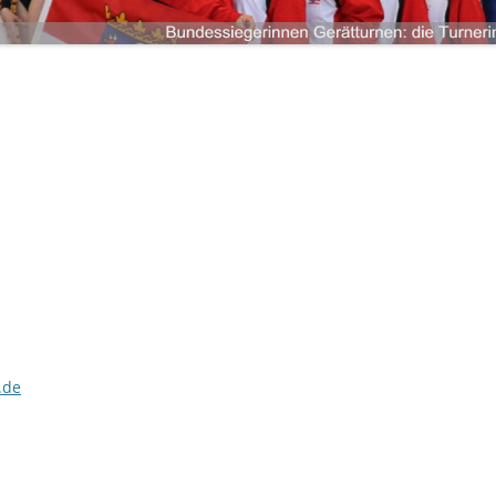
LANDKREIS LIMBURG-WEILBURG
LANDESHAUPTSTADT WIESBADEN
ANMELDEN
LANDKREIS FULDA
LANDKREIS GROSS-GERAU
STADT DARMSTADT
LANDKREIS DARMSTADT-DIEBURG
ODENWALDKREIS
LANDKREIS BERGSTRASSE
.de