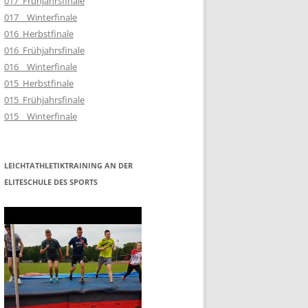
017_Frühjahrsfinale
017__Winterfinale
016_Herbstfinale
016_Frühjahrsfinale
016__Winterfinale
015_Herbstfinale
015_Frühjahrsfinale
015__Winterfinale
LEICHTATHLETIKTRAINING AN DER
ELITESCHULE DES SPORTS