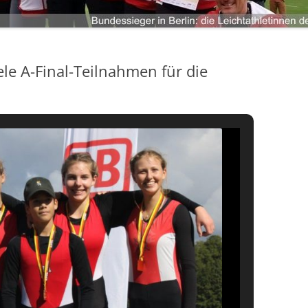
LANDKREIS LIMBURG-WEILBURG
LANDESHAUPTSTADT WIESBADEN
ANMELDEN
LANDKREIS FULDA
LANDKREIS GROSS-GERAU
ele A-Final-Teilnahmen für die
STADT DARMSTADT
LANDKREIS DARMSTADT-DIEBURG
ODENWALDKREIS
LANDKREIS BERGSTRASSE