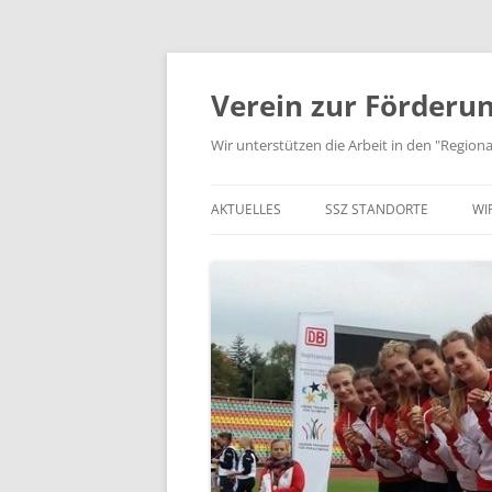
Zum
Inhalt
springen
Verein zur Förderun
Wir unterstützen die Arbeit in den "Regio
AKTUELLES
SSZ STANDORTE
WI
JUGEND TRAINIERT…
STANDORTE IN NORDHESS
K
AUS VEREIN UND SSZ
STANDORTE IN MITTELHES
V
STANDORTE RHEIN-MAIN
S
STANDORTE IN SÜDHESSEN
P
KOOPERIERENDE VERBÄND