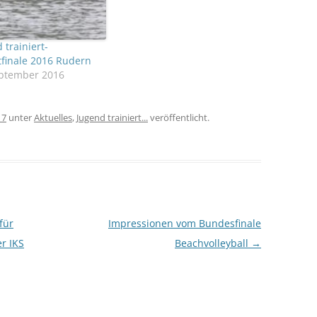
 trainiert-
finale 2016 Rudern
eptember 2016
17
unter
Aktuelles
,
Jugend trainiert...
veröffentlicht.
für
Impressionen vom Bundesfinale
r IKS
Beachvolleyball
→