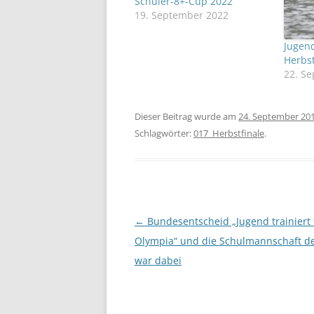
Schüler-8+-Cup 2022
19. September 2022
Jugend
Herbst
22. S
Dieser Beitrag wurde am
24. September 20
Schlagwörter:
017_Herbstfinale
.
Beitragsnavigation
←
Bundesentscheid „Jugend trainiert 
Olympia“ und die Schulmannschaft de
war dabei