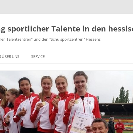
g sportlicher Talente in den hessis
nalen Talentzentren" und den "Schulsportzentren" Hessens
R ÜBER UNS
SERVICE
EN
ONZEPT
STADT UND LANDKREIS KASSEL
DOWNLOADS
PRESSE
SEN
ORSTAND
LANDKREIS WALDECK-
LANDKREIS MARBURG-
WICHTIGE LINKS
SSZ / RTZ
FRANKENBERG
BIEDENKOPF
ATZUNG
STADT FRANKFURT AM MAIN
KONTAKT
DOKUMENTATION | ARCH
WERRA-MEISSNER-KREIS
VOGELSBERGKREIS
ARTNER
STADT OFFENBACH
WETTERAUKREIS
IMPRESSUM
SCHWALM-EDER-KREIS
LAHN-DILL-KREIS
E
LANDKREIS OFFENBACH
HOCHTAUNUSKREIS
SITEMAP
LANDKREIS HERSFELD-
LANDKREIS GIESSEN
MAIN-KINZIG-KREIS
MAIN-TAUNUS-KREIS
DATENSCHUTZERKLÄRUNG
ROTENBURG