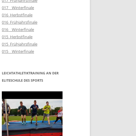
017_Frühjahrsfinale
017__Winterfinale
016_Herbstfinale
016_Frühjahrsfinale
016__Winterfinale
015_Herbstfinale
015_Frühjahrsfinale
015__Winterfinale
LEICHTATHLETIKTRAINING AN DER
ELITESCHULE DES SPORTS