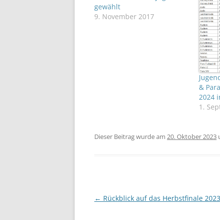
gewählt
9. November 2017
Jugend
& Para
2024 i
1. Se
Dieser Beitrag wurde am
20. Oktober 2023
Beitragsnavigation
←
Rückblick auf das Herbstfinale 202