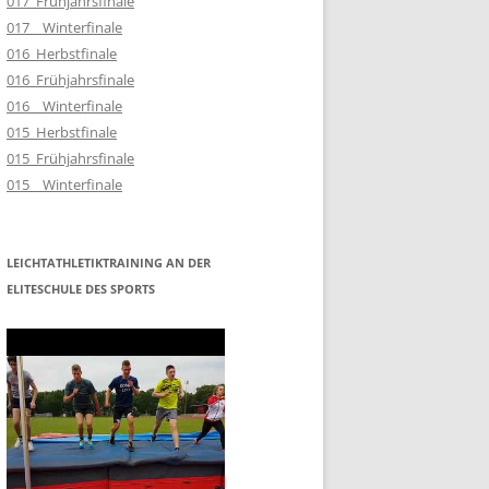
017_Frühjahrsfinale
017__Winterfinale
016_Herbstfinale
016_Frühjahrsfinale
016__Winterfinale
015_Herbstfinale
015_Frühjahrsfinale
015__Winterfinale
LEICHTATHLETIKTRAINING AN DER
ELITESCHULE DES SPORTS