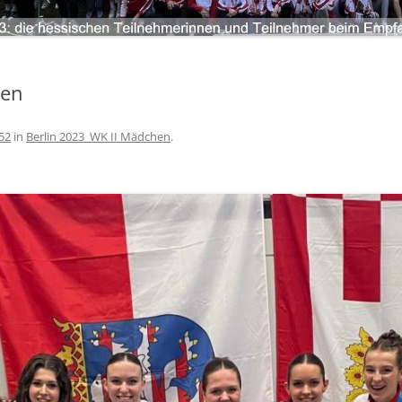
LANDKREIS LIMBURG-WEILBURG
LANDESHAUPTSTADT WIESBADEN
ANMELDEN
LANDKREIS FULDA
LANDKREIS GROSS-GERAU
hen
STADT DARMSTADT
52
in
Berlin 2023_WK II Mädchen
.
LANDKREIS DARMSTADT-DIEBURG
ODENWALDKREIS
LANDKREIS BERGSTRASSE