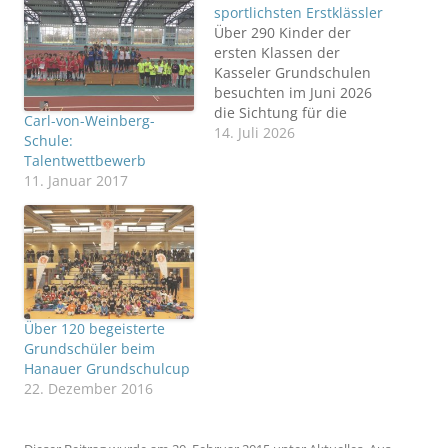
sportlichsten Erstklässler
Über 290 Kinder der
ersten Klassen der
Kasseler Grundschulen
besuchten im Juni 2026
die Sichtung für die
Carl-von-Weinberg-
neuen
14. Juli 2026
Schule:
Talentaufbaugruppen
Talentwettbewerb
(TAG) im
11. Januar 2017
Landesprogramm
„Talentsuche-
Talentförderung“ des
Landes Hessen. Bei
sommerlichen
Temperaturen stellten
die Mädchen und Jungen
Über 120 begeisterte
anhand des Deutsch
Grundschüler beim
Motoriktests ihr
Hanauer Grundschulcup
sportliches Talent unter
22. Dezember 2016
Beweis und wurden
zusätzlich bezüglich
ihrer Hand-Auge-