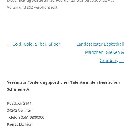
Dieser Beitrag wurde am
20. Februar 2015
unter
Aktuelles
,
Aus
Ballkoordination
getestet.…
Verein und SSZ
veröffentlicht.
Beitragsnavigation
←
Gold, Gold, Silber, Silber
Landessieger Basketball
Mädchen: Gießen &
Grünberg
→
Verein zur Förderung sportlicher Talente in den hessischen
Schulen e.V.
Postfach 3144
34242 Vellmar
Telefon 0561 9880306
Kontakt:
hier