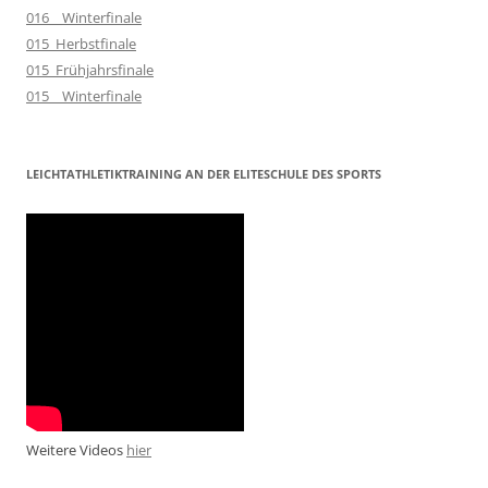
016__Winterfinale
015_Herbstfinale
015_Frühjahrsfinale
015__Winterfinale
LEICHTATHLETIKTRAINING AN DER ELITESCHULE DES SPORTS
Weitere Videos
hier