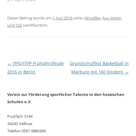
Dieser Beitrag wurde am
1. Juni 2016
unter
Aktuelles
,
Aus Verein
und SSZ
veröffentlicht.
Beitragsnavigation
←
JTFO/JTFP Frühjahrsfinale
Grundschulfest Basketball in
2016 in Berlin
Marburg mit 160 Kindern
→
Verein zur Förderung sportlicher Talente in den hessischen
Schulen e.V.
Postfach 3144
34242 Vellmar
Telefon 0561 9880306