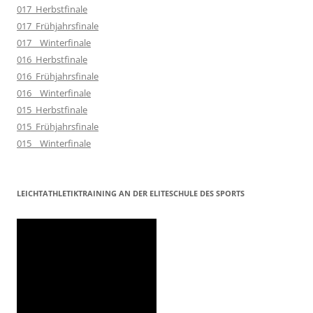
017_Herbstfinale
017_Frühjahrsfinale
017__Winterfinale
016_Herbstfinale
016_Frühjahrsfinale
016__Winterfinale
015_Herbstfinale
015_Frühjahrsfinale
015__Winterfinale
LEICHTATHLETIKTRAINING AN DER ELITESCHULE DES SPORTS