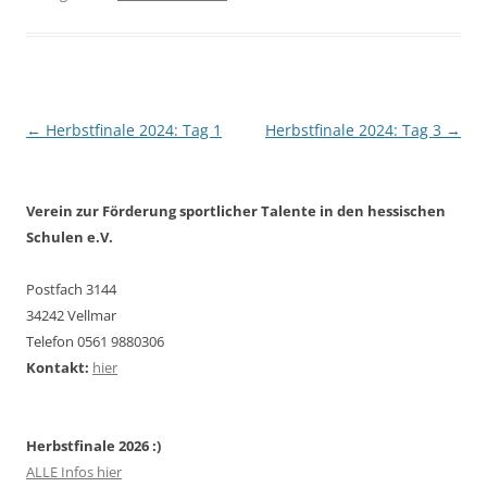
Paralympics“ Sportarten
Fußball, Leichtathletik
und Schwimmen werden
die Bundessieger
ermittelt.Für Hessen sind
in diesem Jahr 32 Teams
Beitragsnavigation
←
Herbstfinale 2024: Tag 1
Herbstfinale 2024: Tag 3
→
aus…
Verein zur Förderung sportlicher Talente in den hessischen
Schulen e.V.
Postfach 3144
34242 Vellmar
Telefon 0561 9880306
Kontakt:
hier
Herbstfinale 2026 :)
ALLE Infos hier