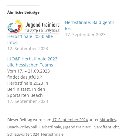
Ähnliche Beiträge
Herbstfinale: Bald geht’s
los
17. September 2023
Herbstfinale 2023: alle
Infos!
12. September 2023
JtfO&P Herbstfinale 2023:
alle hessischen Teams
Vom 17. – 21.09.2023
findet das JtfO&P
Herbstfinale 2023 in
Berlin statt. In den
Sportarten Beach-
Volleyball, Fußball, Golf,
17. September 2023
Hockey, Judo,
Leichtathletik, Rudern,
Schwimmen, Tennis und
Dieser Beitrag wurde am
17. September 2024
unter
Aktuelles
,
Triathlon sowie in den
Beach-Volleyball
,
Herbstfinale
,
Jugend trainiert...
veröffentlicht.
„Jugend trainiert für
Schlagwörter:
024_Herbstfinale
.