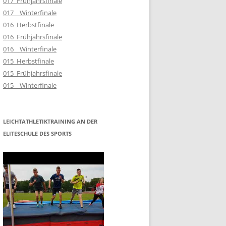
017_Frühjahrsfinale
017__Winterfinale
016_Herbstfinale
016_Frühjahrsfinale
016__Winterfinale
015_Herbstfinale
015_Frühjahrsfinale
015__Winterfinale
LEICHTATHLETIKTRAINING AN DER
ELITESCHULE DES SPORTS