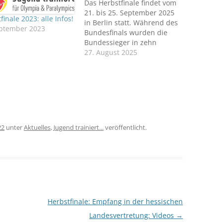
Das Herbstfinale findet vom
21. bis 25. September 2025
finale 2023: alle Infos!
in Berlin statt. Während des
eptember 2023
Bundesfinals wurden die
Bundessieger in zehn
olympischen Sportarten
27. August 2025
(Beach-Volleyball, Fußball,
Golf, Hockey, Judo,
Leichtathletik, Rudern,
Schwimmen, Tennis und
Triathlon) sowie drei
paralympischen Sportarten
(Fußball ID, Para
22
unter
Aktuelles
,
Jugend trainiert...
veröffentlicht.
Leichtathletik und Para
Schwimmen) ermittelt.
Quelle: Jugend trainiert für
Olympia…
Herbstfinale: Empfang in der hessischen
Landesvertretung: Videos
→