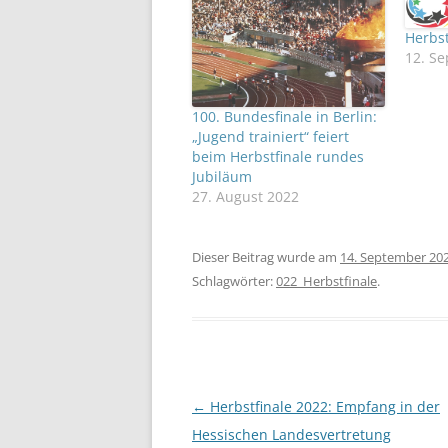
Herbst
12. S
100. Bundesfinale in Berlin:
„Jugend trainiert“ feiert
beim Herbstfinale rundes
Jubiläum
27. August 2022
Dieser Beitrag wurde am
14. September 20
Schlagwörter:
022_Herbstfinale
.
Beitragsnavigation
←
Herbstfinale 2022: Empfang in der
Hessischen Landesvertretung