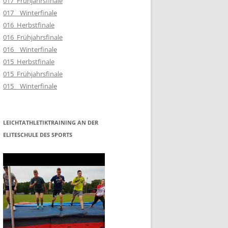
017_Frühjahrsfinale
017__Winterfinale
016_Herbstfinale
016_Frühjahrsfinale
016__Winterfinale
015_Herbstfinale
015_Frühjahrsfinale
015__Winterfinale
LEICHTATHLETIKTRAINING AN DER
ELITESCHULE DES SPORTS