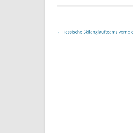
Beitragsnavigation
←
Hessische Skilanglaufteams vorne 