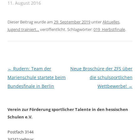
11. August 2016
Dieser Beitrag wurde am
29. September 2019
unter
Aktuelles
,
Jugend trainiert...
veröffentlicht. Schlagwörter:
019_Herbstfinale
.
Beitragsnavigation
←
Rudern: Team der
Neue Broschüre der ZFS über
Marienschule startete beim
die schulsportlichen
Bundesfinale in Berlin
Wettbewerbe!
→
Verein zur Förderung sportlicher Talente in den hessischen
Schulen e.V.
Postfach 3144
34242 Vellmar