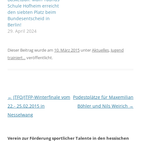
Schule Hofheim erreicht
den siebten Platz beim
Bundesentscheid in
Berlin!
29. April 2024
Dieser Beitrag wurde am
10. März 2015
unter
Aktuelles
,
Jugend
trainiert...
veröffentlicht.
Beitragsnavigation
←
JTFO/JTFP-Winterfinale vom
Podestplätze für Maxemilian
22.- 25.02.2015 in
Böhler und Nils Weirich
→
Nesselwang
Verein zur Förderung sportlicher Talente in den hessischen