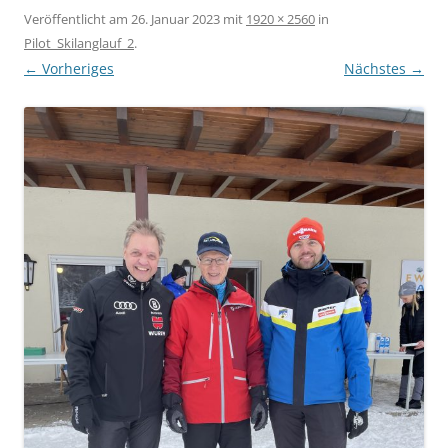
Veröffentlicht am
26. Januar 2023
mit
1920 × 2560
in
Pilot_Skilanglauf_2
.
← Vorheriges
Nächstes →