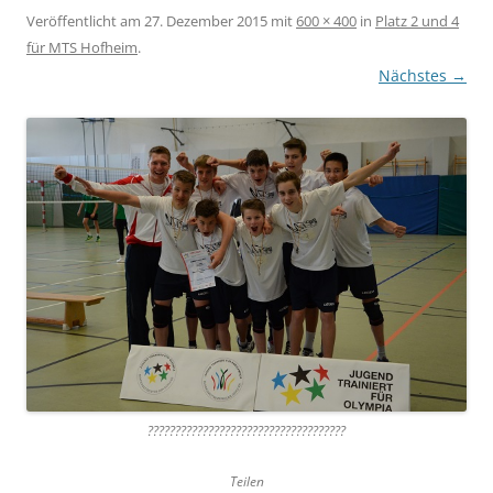
Veröffentlicht am
27. Dezember 2015
mit
600 × 400
in
Platz 2 und 4
für MTS Hofheim
.
Nächstes →
????????????????????????????????????
Teilen