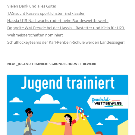
Vielen Dank und alles Gute!
TAG sucht Kassels sportlichsten Erstklässler
Hassia-U15-Nachwuchs rudert beim Bundeswettbewerb
Doppelte WM-Freude bei der Hassia – Rastetter und Klein für U23-
Weltmeisterschaften nominiert
Schulhockeyteams der Karl-Rehbein-Schule werden Landessieger!
NEU: „JUGEND TRAINIERT“-GRUNDSCHULWETTBEWERB