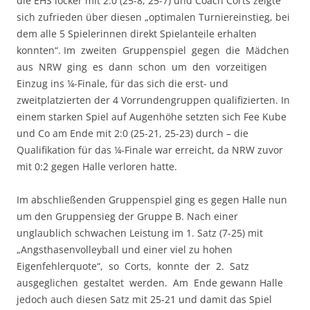
die EHS locker mit 2:0 (25-8, 25-7) und Coach Corts zeigte
sich zufrieden über diesen „optimalen Turniereinstieg, bei
dem alle 5 Spielerinnen direkt Spielanteile erhalten
konnten“. Im zweiten Gruppenspiel gegen die Mädchen
aus NRW ging es dann schon um den vorzeitigen
Einzug ins ¼-Finale, für das sich die erst- und
zweitplatzierten der 4 Vorrundengruppen qualifizierten. In
einem starken Spiel auf Augenhöhe setzten sich Fee Kube
und Co am Ende mit 2:0 (25-21, 25-23) durch – die
Qualifikation für das ¼-Finale war erreicht, da NRW zuvor
mit 0:2 gegen Halle verloren hatte.
Im abschließenden Gruppenspiel ging es gegen Halle nun
um den Gruppensieg der Gruppe B. Nach einer
unglaublich schwachen Leistung im 1. Satz (7-25) mit
„Angsthasenvolleyball und einer viel zu hohen
Eigenfehlerquote“, so Corts, konnte der 2. Satz
ausgeglichen gestaltet werden. Am Ende gewann Halle
jedoch auch diesen Satz mit 25-21 und damit das Spiel