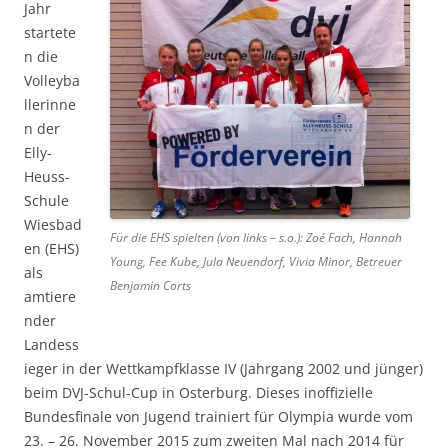
Jahr
startete
n die
Volleyba
llerinne
n der
Elly-
Heuss-
Schule
Wiesbad
Für die EHS spielten (von links – s.o.): Zoé Fach, Hannah
en (EHS)
Young, Fee Kube, Jula Neuendorf, Vivia Minor, Betreuer
als
Benjamin Corts
amtiere
nder
Landess
ieger in der Wettkampfklasse IV (Jahrgang 2002 und jünger)
beim DVJ-Schul-Cup in Osterburg. Dieses inoffizielle
Bundesfinale von Jugend trainiert für Olympia wurde vom
23. – 26. November 2015 zum zweiten Mal nach 2014 für