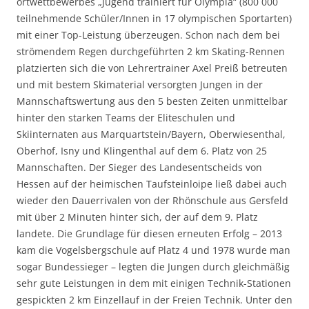
ortwettbewerbes „Jugend trainiert für Olympia“ (800 000
teilnehmende Schüler/Innen in 17 olympischen Sportarten)
mit einer Top-Leistung überzeugen. Schon nach dem bei
strömendem Regen durchgeführten 2 km Skating-Rennen
platzierten sich die von Lehrertrainer Axel Preiß betreuten
und mit bestem Skimaterial versorgten Jungen in der
Mannschaftswertung aus den 5 besten Zeiten unmittelbar
hinter den starken Teams der Eliteschulen und
Skiinternaten aus Marquartstein/Bayern, Oberwiesenthal,
Oberhof, Isny und Klingenthal auf dem 6. Platz von 25
Mannschaften. Der Sieger des Landesentscheids von
Hessen auf der heimischen Taufsteinloipe ließ dabei auch
wieder den Dauerrivalen von der Rhönschule aus Gersfeld
mit über 2 Minuten hinter sich, der auf dem 9. Platz
landete. Die Grundlage für diesen erneuten Erfolg – 2013
kam die Vogelsbergschule auf Platz 4 und 1978 wurde man
sogar Bundessieger – legten die Jungen durch gleichmäßig
sehr gute Leistungen in dem mit einigen Technik-Stationen
gespickten 2 km Einzellauf in der Freien Technik. Unter den