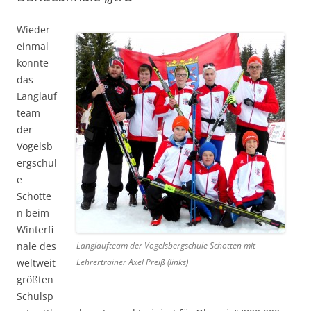
Wieder
einmal
konnte
das
Langlauf
team
der
Vogelsb
ergschul
e
Schotte
n beim
Winterfi
nale des
Langlaufteam der Vogelsbergschule Schotten mit
weltweit
Lehrertrainer Axel Preiß (links)
größten
Schulsp