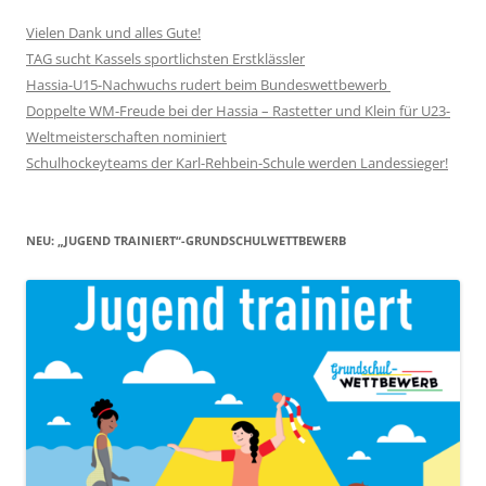
Vielen Dank und alles Gute!
TAG sucht Kassels sportlichsten Erstklässler
Hassia-U15-Nachwuchs rudert beim Bundeswettbewerb
Doppelte WM-Freude bei der Hassia – Rastetter und Klein für U23-
Weltmeisterschaften nominiert
Schulhockeyteams der Karl-Rehbein-Schule werden Landessieger!
NEU: „JUGEND TRAINIERT“-GRUNDSCHULWETTBEWERB