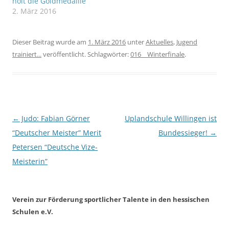
holt die Goldmedaille
2. März 2016
Dieser Beitrag wurde am
1. März 2016
unter
Aktuelles
,
Jugend
trainiert...
veröffentlicht. Schlagwörter:
016__Winterfinale
.
Beitragsnavigation
←
Judo: Fabian Görner
Uplandschule Willingen ist
“Deutscher Meister” Merit
Bundessieger!
→
Petersen “Deutsche Vize-
Meisterin”
Verein zur Förderung sportlicher Talente in den hessischen
Schulen e.V.