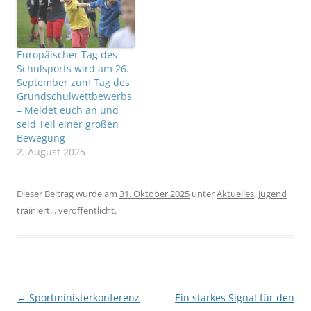
Schulsports sowie mehr
Bewegungszeiten an den
Schulen…
Europäischer Tag des
Schulsports wird am 26.
September zum Tag des
Grundschulwettbewerbs
– Meldet euch an und
seid Teil einer großen
Bewegung
2. August 2025
Dieser Beitrag wurde am
31. Oktober 2025
unter
Aktuelles
,
Jugend
trainiert...
veröffentlicht.
Beitragsnavigation
←
Sportministerkonferenz
Ein starkes Signal für den