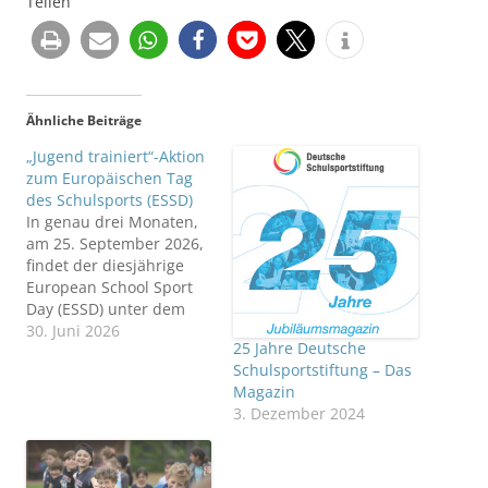
Teilen
Ähnliche Beiträge
„Jugend trainiert“-Aktion
zum Europäischen Tag
des Schulsports (ESSD)
In genau drei Monaten,
am 25. September 2026,
findet der diesjährige
European School Sport
Day (ESSD) unter dem
Motto: „Step, pedal,
30. Juni 2026
25 Jahre Deutsche
move! – Active mobility in
Schulsportstiftung – Das
schools” statt. Auch die
Magazin
Deutsche
3. Dezember 2024
Schulsportstiftung (DSSS)
wird wieder einen
Beitrag leisten und für
die Wichtigkeit des