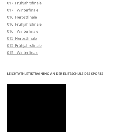
017_Frühjahrsfinale
017__Winterfinale
016_Herbstfinale
016_Frühjahrsfinale
016__Winterfinale
015_Herbstfinale
015_Frühjahrsfinale
015__Winterfinale
LEICHTATHLETIKTRAINING AN DER ELITESCHULE DES SPORTS