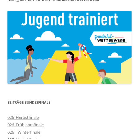
BEITRÄGE BUNDESFINALE
026_Herbstfinale
026_Frühjahrsfinale
026__Winterfinale