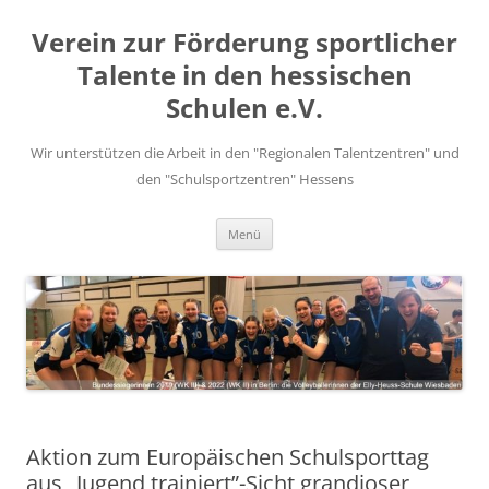
Zum
Inhalt
Verein zur Förderung sportlicher
springen
Talente in den hessischen
Schulen e.V.
Wir unterstützen die Arbeit in den "Regionalen Talentzentren" und
den "Schulsportzentren" Hessens
Menü
Aktion zum Europäischen Schulsporttag
aus „Jugend trainiert”-Sicht grandioser