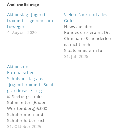
Ähnliche Beiträge
Aktionstag „Jugend
Vielen Dank und alles
trainiert“ – gemeinsam
Gute!
bewegen
News aus dem
4. August 2020
Bundeskanzleramt: Dr.
Christiane Schenderlein
ist nicht mehr
Staatsministerin für
Sport und Ehrenamt. Die
31. Juli 2026
CDU-Politikerin wird im
Aktion zum
Zuge des
Europäischen
Regierungsumbaus als
Schulsporttag aus
Parlamentarische
„Jugend trainiert”-Sicht
Staatssekretärin ins
grandioser Erfolg
Bundesgesundheitsmini
© Seebergschule
sterium wechseln. Dr.
Söhnstetten (Baden-
Christiane Schenderlein
Württemberg) 6.000
zusammen mit dem
Schülerinnen und
DSSS-
Schüler haben sich
Vorstandsvorsitzenden
während der
31. Oktober 2025
Martin Schönwandt und
Europäischen Woche des