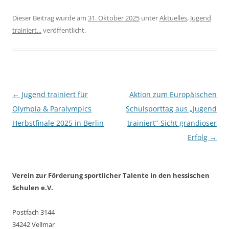
"Jugend trainiert"-
Sports, die vom 23.-30.
Maskottchen Young Star
September 2025
Dieser Beitrag wurde am
31. Oktober 2025
unter
Aktuelles
,
Jugend
beim Frühjahrsfinale im
stattfand, an einer
trainiert...
veröffentlicht.
Mai 2025 in der Max-
gemeinsamen Aktion der
Schmeling-Halle…
Deutschen
Schulsportstiftung
(DSSS), des Deutschen
Sportlehrerverbandes
(DSLV) sowie des
Beitragsnavigation
←
Jugend trainiert für
Aktion zum Europäischen
Deutschen Turner-
Olympia & Paralympics
Schulsporttag aus „Jugend
Bundes (DTB) beteiligt,
und im Rahmen des
Herbstfinale 2025 in Berlin
trainiert”-Sicht grandioser
Europäischen
Erfolg
→
Schulsporttages an ihren
Schulen den…
Verein zur Förderung sportlicher Talente in den hessischen
Schulen e.V.
Postfach 3144
34242 Vellmar