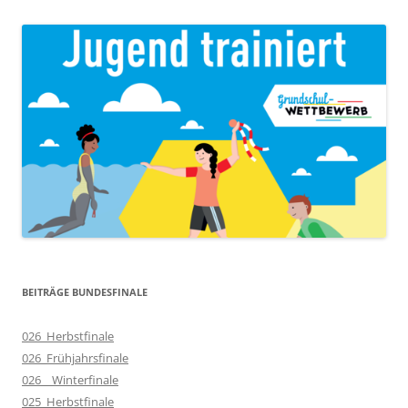
BEITRÄGE BUNDESFINALE
026_Herbstfinale
026_Frühjahrsfinale
026__Winterfinale
025_Herbstfinale