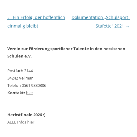
Beitragsnavigation
←
Ein Erfolg, der hoffentlich
Dokumentation „Schulsport-
einmalig bleibt
Stafette“ 2021
→
Verein zur Förderung sportlicher Talente in den hessischen
Schulen e.V.
Postfach 3144
34242 Vellmar
Telefon 0561 9880306
Kontakt:
hier
Herbstfinale 2026 :)
ALLE Infos hier