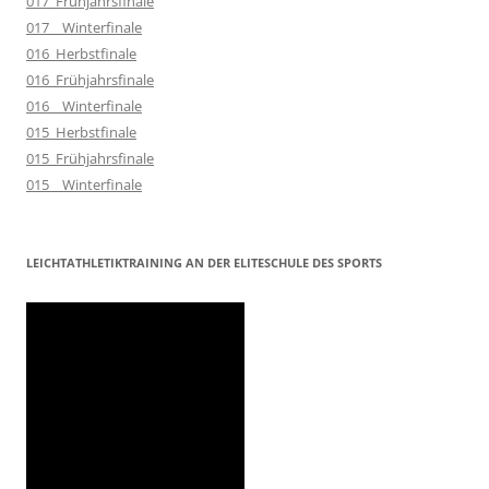
017_Frühjahrsfinale
017__Winterfinale
016_Herbstfinale
016_Frühjahrsfinale
016__Winterfinale
015_Herbstfinale
015_Frühjahrsfinale
015__Winterfinale
LEICHTATHLETIKTRAINING AN DER ELITESCHULE DES SPORTS