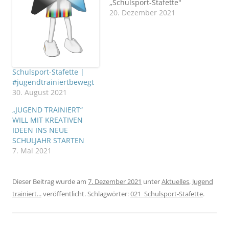
„Schulsport-Stafette"
zurück an Deutschlands
20. Dezember 2021
Schulen zu bringen.
Knapp 200.000 Mädchen
und Jungen aus 1.000
Schulen haben bei einer
der größten
Schulsport-Stafette |
Bewegungsoffensiven
#jugendtrainiertbewegt
Deutschlands
30. August 2021
mitgemacht. In der
Dokumentation haben
„JUGEND TRAINIERT“
wir drei Schulen aus
WILL MIT KREATIVEN
Berlin (Grüner Campus
IDEEN INS NEUE
Malchow), NRW…
SCHULJAHR STARTEN
7. Mai 2021
Dieser Beitrag wurde am
7. Dezember 2021
unter
Aktuelles
,
Jugend
trainiert...
veröffentlicht. Schlagwörter:
021_Schulsport-Stafette
.