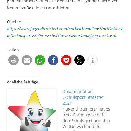
gemeinsamen Staffellauf den 5000 m Olympiarekord von
Kenenisa Bekele zu unterbieten.
Quelle:
https://www.jugendtrainiert.com/nachrichtendienst/artikel/best
-of-schulsport-stafette-schulklassen-knacken-olympiarekord/
Teilen
Ähnliche Beiträge
Dokumentation
„Schulsport-Stafette“
2021
"Jugend trainiert" hat es
trotz Corona geschafft,
den Schulsport und den
Wettbewerb mit der