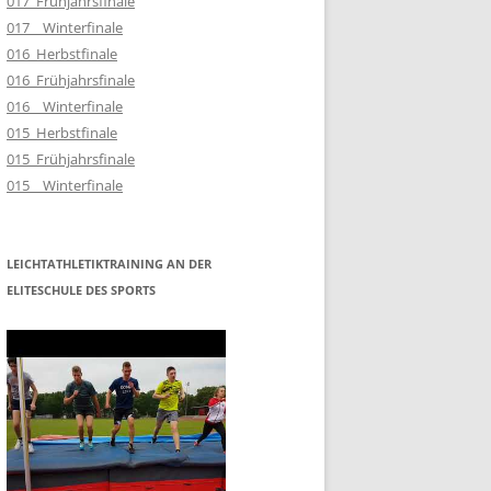
017_Frühjahrsfinale
017__Winterfinale
016_Herbstfinale
016_Frühjahrsfinale
016__Winterfinale
015_Herbstfinale
015_Frühjahrsfinale
015__Winterfinale
LEICHTATHLETIKTRAINING AN DER
ELITESCHULE DES SPORTS