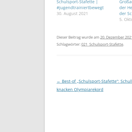
Schulsport-Stafette |
Großar
#jugendtrainiertbewegt
der H
30. August 2021
der Sc
5. Okt
Dieser Beitrag wurde am
20. Dezember 202
Schlagwörter:
021_Schulsport-Stafette
.
Beitragsnavigation
←
Best-of „Schulsport-Stafette“: Schu
knacken Olympiarekord