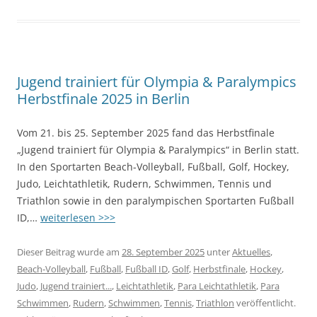
Jugend trainiert für Olympia & Paralympics
Herbstfinale 2025 in Berlin
Vom 21. bis 25. September 2025 fand das Herbstfinale
„Jugend trainiert für Olympia & Paralympics“ in Berlin statt.
In den Sportarten Beach-Volleyball, Fußball, Golf, Hockey,
Judo, Leichtathletik, Rudern, Schwimmen, Tennis und
Triathlon sowie in den paralympischen Sportarten Fußball
ID,…
weiterlesen >>>
Dieser Beitrag wurde am
28. September 2025
unter
Aktuelles
,
Beach-Volleyball
,
Fußball
,
Fußball ID
,
Golf
,
Herbstfinale
,
Hockey
,
Judo
,
Jugend trainiert...
,
Leichtathletik
,
Para Leichtathletik
,
Para
Schwimmen
,
Rudern
,
Schwimmen
,
Tennis
,
Triathlon
veröffentlicht.