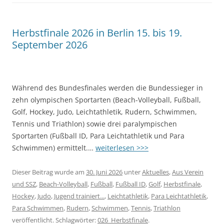
Herbstfinale 2026 in Berlin 15. bis 19.
September 2026
Während des Bundesfinales werden die Bundessieger in
zehn olympischen Sportarten (Beach-Volleyball, Fußball,
Golf, Hockey, Judo, Leichtathletik, Rudern, Schwimmen,
Tennis und Triathlon) sowie drei paralympischen
Sportarten (Fußball ID, Para Leichtathletik und Para
Schwimmen) ermittelt.…
weiterlesen >>>
Dieser Beitrag wurde am
30. Juni 2026
unter
Aktuelles
,
Aus Verein
und SSZ
,
Beach-Volleyball
,
Fußball
,
Fußball ID
,
Golf
,
Herbstfinale
,
Hockey
,
Judo
,
Jugend trainiert...
,
Leichtathletik
,
Para Leichtathletik
,
Para Schwimmen
,
Rudern
,
Schwimmen
,
Tennis
,
Triathlon
veröffentlicht. Schlagwörter:
026_Herbstfinale
.