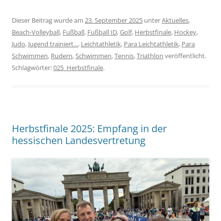
Dieser Beitrag wurde am
23. September 2025
unter
Aktuelles
,
Beach-Volleyball
,
Fußball
,
Fußball ID
,
Golf
,
Herbstfinale
,
Hockey
,
Judo
,
Jugend trainiert...
,
Leichtathletik
,
Para Leichtathletik
,
Para
Schwimmen
,
Rudern
,
Schwimmen
,
Tennis
,
Triathlon
veröffentlicht.
Schlagwörter:
025_Herbstfinale
.
Herbstfinale 2025: Empfang in der
hessischen Landesvertretung