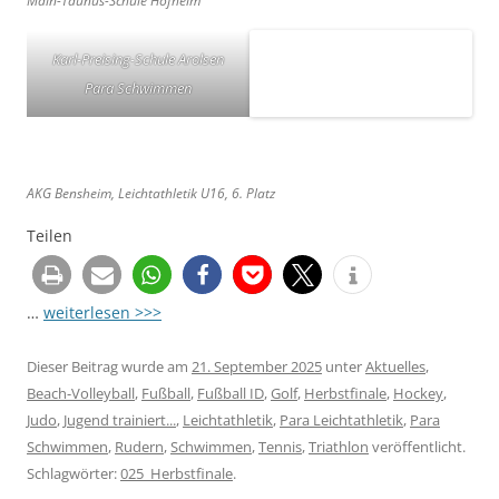
Main-Taunus-Schule Hofheim
Karl-Preising-Schule Arolsen
Para Schwimmen
AKG Bensheim, Leichtathletik U16, 6. Platz
Teilen
…
weiterlesen >>>
Dieser Beitrag wurde am
21. September 2025
unter
Aktuelles
,
Beach-Volleyball
,
Fußball
,
Fußball ID
,
Golf
,
Herbstfinale
,
Hockey
,
Judo
,
Jugend trainiert...
,
Leichtathletik
,
Para Leichtathletik
,
Para
Schwimmen
,
Rudern
,
Schwimmen
,
Tennis
,
Triathlon
veröffentlicht.
Schlagwörter:
025_Herbstfinale
.