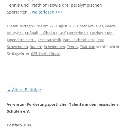
Tennis und Triathlon) sowie drei paralympischen
Sportarten…
weiterlesen >>>
Dieser Beitrag wurde am
27. August 2025
unter
Aktuelles
,
Beach-
Volleyball
,
Fußball
,
Fußball ID
,
Golf
,
Herbstfinale
,
Hockey
,
Judo
,
Jugend trainiert...
,
Leichtathletik
,
Para Leichtathletik
,
Para
Schwimmen
,
Rudern
,
Schwimmen
,
Tennis
,
Triathlon
veröffentlicht.
Schlagwörter:
025_Herbstfinale
.
Beitragsnavigation
←
Ältere Beiträge
Verein zur Förderung sportlicher Talente in den hessischen
Schulen e.V.
Postfach 3144