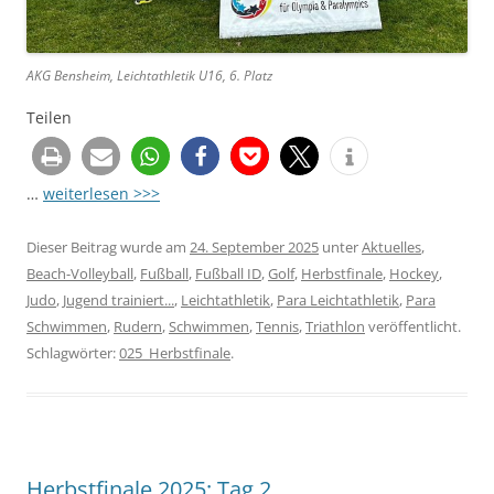
AKG Bensheim, Leichtathletik U16, 6. Platz
Teilen
…
weiterlesen >>>
Dieser Beitrag wurde am
24. September 2025
unter
Aktuelles
,
Beach-Volleyball
,
Fußball
,
Fußball ID
,
Golf
,
Herbstfinale
,
Hockey
,
Judo
,
Jugend trainiert...
,
Leichtathletik
,
Para Leichtathletik
,
Para
Schwimmen
,
Rudern
,
Schwimmen
,
Tennis
,
Triathlon
veröffentlicht.
Schlagwörter:
025_Herbstfinale
.
Herbstfinale 2025: Tag 2