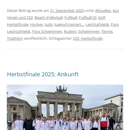
Dieser Beitrag wurde am
21. September 2025
unter
Aktuelles
,
Aus
Verein und SSZ
,
Beach-Volleyball
,
Fußball
,
Fußball ID
,
Golf
,
Herbstfinale
,
Hockey
,
Judo
,
Jugend trainiert...
,
Leichtathletik
,
Para
Leichtathletik
,
Para Schwimmen
,
Rudern
,
Schwimmen
,
Tennis
,
Triathlon
veröffentlicht. Schlagwörter:
025_Herbstfinale
.
Herbstfinale 2025: Ankunft