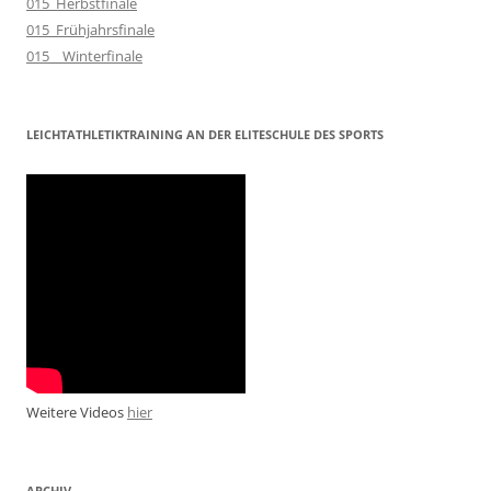
015_Herbstfinale
015_Frühjahrsfinale
015__Winterfinale
LEICHTATHLETIKTRAINING AN DER ELITESCHULE DES SPORTS
Weitere Videos
hier
ARCHIV