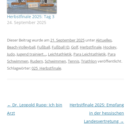
aus…
Herbstfinale 2025: Tag 3
24. September 2025
Dieser Beitrag wurde am
21. September 2025
unter
Aktuelles
,
Beach-Volleyball
,
Fußball
,
Fußball ID
,
Golf
,
Herbstfinale
,
Hockey
,
Judo
,
Jugend trainiert...
,
Leichtathletik
,
Para Leichtathletik
,
Para
Schwimmen
,
Rudern
,
Schwimmen
,
Tennis
,
Triathlon
veröffentlicht.
Schlagwörter:
025_Herbstfinale
.
Beitragsnavigation
←
Dr. Leopold Rupp: Ich bin
Herbstfinale 2025: Empfang
Arzt
in der hessischen
Landesvertretung
→