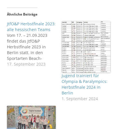
Ähnliche Beiträge
JtfO&P Herbstfinale 2023:
alle hessischen Teams
Vom 17. – 21.09.2023
findet das JtfO&P
Herbstfinale 2023 in
Berlin statt. In den
Sportarten Beach-
Volleyball, Fußball, Golf,
17. September 2023
Hockey, Judo,
Jugend trainiert für
Leichtathletik, Rudern,
Olympia & Paralympics:
Schwimmen, Tennis und
Herbstfinale 2024 in
Triathlon sowie in den
Berlin
„Jugend trainiert für
1. September 2024
Paralympics“ Sportarten
Fußball, Leichtathletik
und Schwimmen werden
die Bundessieger
ermittelt.Für Hessen sind
in diesem Jahr 32 Teams