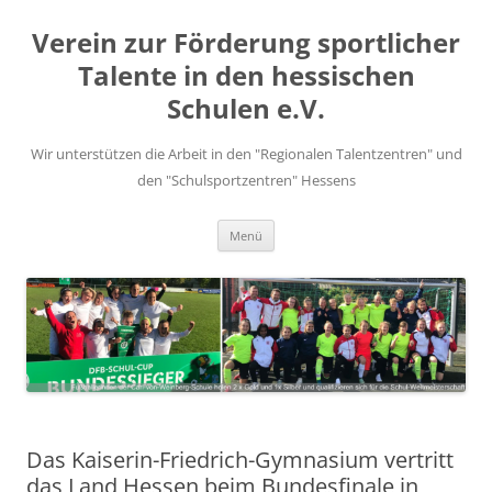
Zum
Inhalt
Verein zur Förderung sportlicher
springen
Talente in den hessischen
Schulen e.V.
Wir unterstützen die Arbeit in den "Regionalen Talentzentren" und
den "Schulsportzentren" Hessens
Menü
Das Kaiserin-Friedrich-Gymnasium vertritt
das Land Hessen beim Bundesfinale in