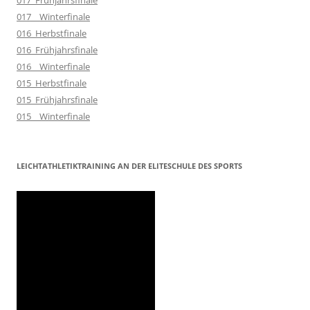
017_Frühjahrsfinale
017__Winterfinale
016_Herbstfinale
016_Frühjahrsfinale
016__Winterfinale
015_Herbstfinale
015_Frühjahrsfinale
015__Winterfinale
LEICHTATHLETIKTRAINING AN DER ELITESCHULE DES SPORTS