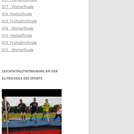
017__Winterfinale
016_Herbstfinale
016_Frühjahrsfinale
016__Winterfinale
015_Herbstfinale
015_Frühjahrsfinale
015__Winterfinale
LEICHTATHLETIKTRAINING AN DER
ELITESCHULE DES SPORTS