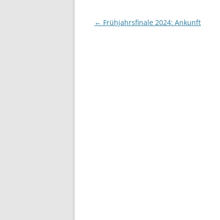
Beitragsnavigation
←
Frühjahrsfinale 2024: Ankunft