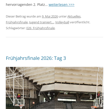
hervorragenden 2. Platz…
weiterlesen >>>
Dieser Beitrag wurde am
9. Mai 2026
unter
Aktuelles
,
Frühjahrsfinale
,
Jugend trainiert...
,
Volleyball
veröffentlicht.
Schlagwörter:
026_Frühjahrsfinale
.
Frühjahrsfinale 2026: Tag 3