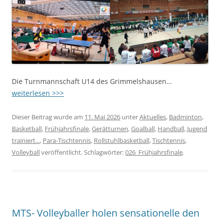
Die Turnmannschaft U14 des Grimmelshausen…
weiterlesen >>>
Dieser Beitrag wurde am
11. Mai 2026
unter
Aktuelles
,
Badminton
,
Basketball
,
Frühjahrsfinale
,
Gerätturnen
,
Goalball
,
Handball
,
Jugend
trainiert...
,
Para-Tischtennis
,
Rollstuhlbasketball
,
Tischtennis
,
Volleyball
veröffentlicht. Schlagwörter:
026_Frühjahrsfinale
.
MTS- Volleyballer holen sensationelle den