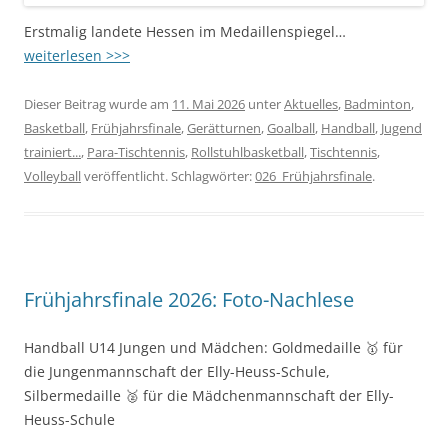
Erstmalig landete Hessen im Medaillenspiegel…
weiterlesen >>>
Dieser Beitrag wurde am
11. Mai 2026
unter
Aktuelles
,
Badminton
,
Basketball
,
Frühjahrsfinale
,
Gerätturnen
,
Goalball
,
Handball
,
Jugend
trainiert...
,
Para-Tischtennis
,
Rollstuhlbasketball
,
Tischtennis
,
Volleyball
veröffentlicht. Schlagwörter:
026_Frühjahrsfinale
.
Frühjahrsfinale 2026: Foto-Nachlese
Handball U14 Jungen und Mädchen: Goldmedaille 🥇 für
die Jungenmannschaft der Elly-Heuss-Schule,
Silbermedaille 🥈 für die Mädchenmannschaft der Elly-
Heuss-Schule