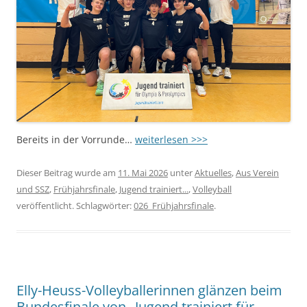
Bereits in der Vorrunde…
weiterlesen >>>
Dieser Beitrag wurde am
11. Mai 2026
unter
Aktuelles
,
Aus Verein
und SSZ
,
Frühjahrsfinale
,
Jugend trainiert...
,
Volleyball
veröffentlicht. Schlagwörter:
026_Frühjahrsfinale
.
Elly-Heuss-Volleyballerinnen glänzen beim
Bundesfinale von „Jugend trainiert für