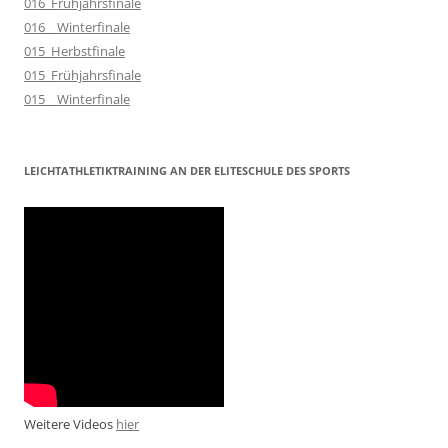
016_Frühjahrsfinale
016__Winterfinale
015_Herbstfinale
015_Frühjahrsfinale
015__Winterfinale
LEICHTATHLETIKTRAINING AN DER ELITESCHULE DES SPORTS
Weitere Videos
hier