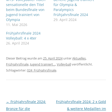
sensationelle den Titel
für Olympia &
beim Bundesfinale von
Paralympics
Jugend trainiert von
Frühjahrsfinale 2024
Olympia
29. April 2024
11. Mai 2026
Frühjahrsfinale 2024
Volleyball: 4 x 4ter
26. April 2024
Dieser Beitrag wurde am
25. April 2024
unter
Aktuelles
,
Frühjahrsfinale
,
Jugend trainiert...
,
Volleyball
veröffentlicht.
Schlagwörter:
024_Frühjahrsfinale
.
Beitragsnavigation
←
Frühjahrsfinale 2024:
Frühjahrsfinale 2024: 2 x Gold
Bronze für die
& weitere Medaillen im