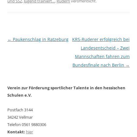
und SSZ
,
Jugend trainiert...
,
Rudern
veröffentlicht.
Beitragsnavigation
←
Paukenschlag in Ratzeburg
KRS-Ruderer erfolgreich bei
Landesentscheid – Zwei
Mannschaften fahren zum
Bundesfinale nach Berlin
→
Verein zur Förderung sportlicher Talente in den hessischen
Schulen e.V.
Postfach 3144
34242 Vellmar
Telefon 0561 9880306
Kontakt:
hier