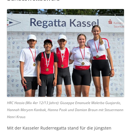
HRC Hassia (Mix 4er 12/13 Jahre): Giuseppe Emanuele Malerba Guajardo,
Hannah Meryem Kanbak, Hanna Pook und Damian Braun mit Steuermann
Henri Kraus
Mit der Kasseler Ruderregatta stand für die jüngsten