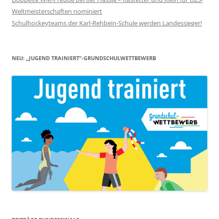
Weltmeisterschaften nominiert
Schulhockeyteams der Karl-Rehbein-Schule werden Landessieger!
NEU: „JUGEND TRAINIERT“-GRUNDSCHULWETTBEWERB