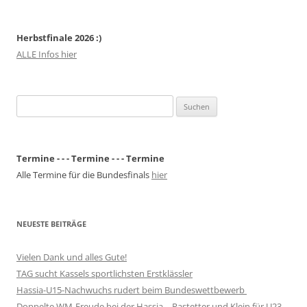
Herbstfinale 2026 :)
ALLE Infos hier
Suchen
nach:
Termine - - - Termine - - - Termine
Alle Termine für die Bundesfinals
hier
NEUESTE BEITRÄGE
Vielen Dank und alles Gute!
TAG sucht Kassels sportlichsten Erstklässler
Hassia-U15-Nachwuchs rudert beim Bundeswettbewerb
Doppelte WM-Freude bei der Hassia – Rastetter und Klein für U23-