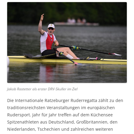
Jakob Rastetter als erster DRV-Skuller im Ziel
Die Internationale Ratzeburger Ruderregatta zählt zu den
traditionsreichsten Veranstaltungen im europäischen
Rudersport. Jahr für Jahr treffen auf dem Küchensee
Spitzenathleten aus Deutschland, Großbritannien, den
Niederlanden, Tschechien und zahlreichen weiteren