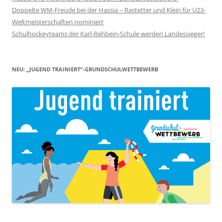
Doppelte WM-Freude bei der Hassia – Rastetter und Klein für U23-
Weltmeisterschaften nominiert
Schulhockeyteams der Karl-Rehbein-Schule werden Landessieger!
NEU: „JUGEND TRAINIERT“-GRUNDSCHULWETTBEWERB