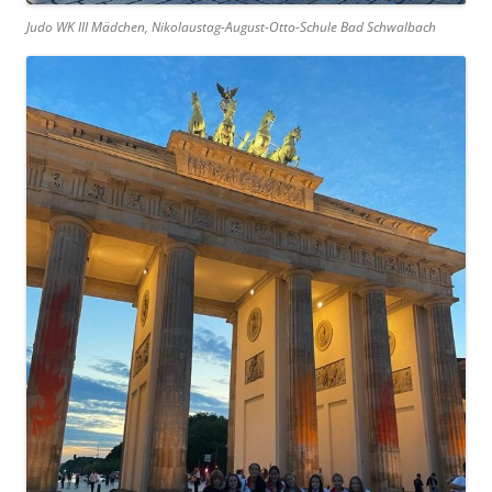
Judo WK III Mädchen, Nikolaustag-August-Otto-Schule Bad Schwalbach