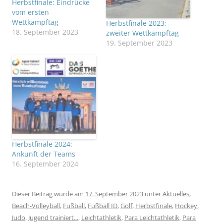
Herbstfinale: Eindrücke
vom ersten
Wettkampftag
Herbstfinale 2023:
18. September 2023
zweiter Wettkampftag
19. September 2023
Herbstfinale 2024:
Ankunft der Teams
16. September 2024
Dieser Beitrag wurde am
17. September 2023
unter
Aktuelles
,
Beach-Volleyball
,
Fußball
,
Fußball ID
,
Golf
,
Herbstfinale
,
Hockey
,
Judo
,
Jugend trainiert...
,
Leichtathletik
,
Para Leichtathletik
,
Para