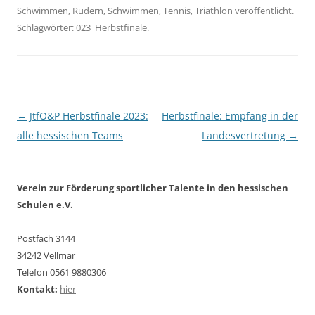
Schwimmen
,
Rudern
,
Schwimmen
,
Tennis
,
Triathlon
veröffentlicht.
Schlagwörter:
023_Herbstfinale
.
Beitragsnavigation
←
JtfO&P Herbstfinale 2023:
Herbstfinale: Empfang in der
alle hessischen Teams
Landesvertretung
→
Verein zur Förderung sportlicher Talente in den hessischen
Schulen e.V.
Postfach 3144
34242 Vellmar
Telefon 0561 9880306
Kontakt:
hier