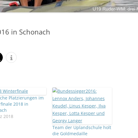
LANDKREIS LIMBURG-WEILBURG
LANDESHAUPTSTADT WIESBADEN
ANMELDEN
LANDKREIS FULDA
LANDKREIS GROSS-GERAU
2016 in Schonach
STADT DARMSTADT
LANDKREIS DARMSTADT-DIEBURG
ODENWALDKREIS
LANDKREIS BERGSTRASSE
che Platzierungen im
finale 2018 in
ach
z 2018
Team der Uplandschule holt
die Goldmedaille