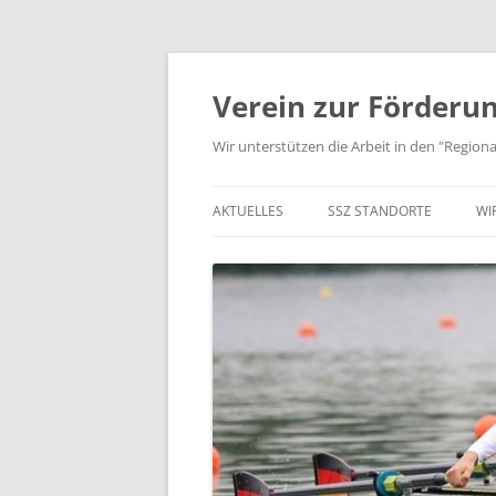
Zum
Inhalt
springen
Verein zur Förderun
Wir unterstützen die Arbeit in den "Regio
AKTUELLES
SSZ STANDORTE
WI
JUGEND TRAINIERT…
STANDORTE IN NORDHESS
K
AUS VEREIN UND SSZ
STANDORTE IN MITTELHES
V
STANDORTE RHEIN-MAIN
S
STANDORTE IN SÜDHESSEN
P
KOOPERIERENDE VERBÄND