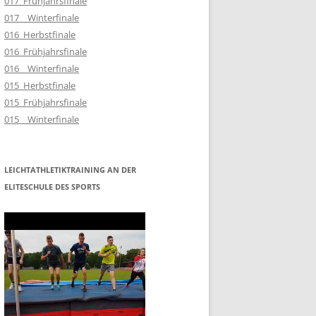
017_Frühjahrsfinale
017__Winterfinale
016_Herbstfinale
016_Frühjahrsfinale
016__Winterfinale
015_Herbstfinale
015_Frühjahrsfinale
015__Winterfinale
LEICHTATHLETIKTRAINING AN DER
ELITESCHULE DES SPORTS