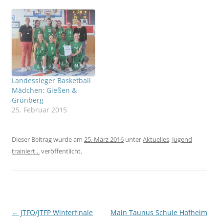
Landessieger Basketball
Mädchen: Gießen &
Grünberg
25. Februar 2015
Dieser Beitrag wurde am
25. März 2016
unter
Aktuelles
,
Jugend
trainiert...
veröffentlicht.
Beitragsnavigation
←
JTFO/JTFP Winterfinale
Main Taunus Schule Hofheim