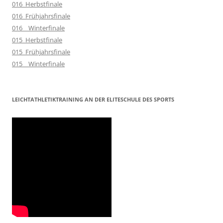
016_Herbstfinale
016_Frühjahrsfinale
016__Winterfinale
015_Herbstfinale
015_Frühjahrsfinale
015__Winterfinale
LEICHTATHLETIKTRAINING AN DER ELITESCHULE DES SPORTS