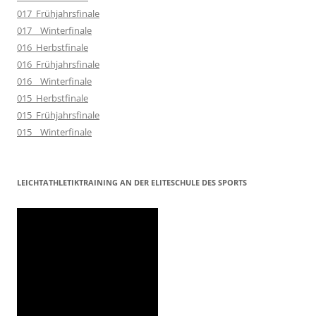
017_Frühjahrsfinale
017__Winterfinale
016_Herbstfinale
016_Frühjahrsfinale
016__Winterfinale
015_Herbstfinale
015_Frühjahrsfinale
015__Winterfinale
LEICHTATHLETIKTRAINING AN DER ELITESCHULE DES SPORTS