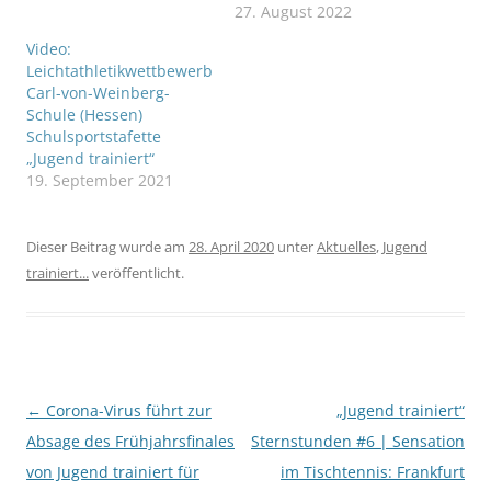
führt die Deutsche
27. August 2022
Schulsportstiftung (DSSS)
Video:
ein neues
Leichtathletikwettbewerb
Wettbewerbsformat für
Carl-von-Weinberg-
Grundschulen ein, um
Schule (Hessen)
auch die jüngsten
Schulsportstafette
Schülerinnen und
„Jugend trainiert“
Schüler bereits
19. September 2021
frühzeitig für Bewegung
zu begeistern und
langfristig an den Sport
Dieser Beitrag wurde am
28. April 2020
unter
Aktuelles
,
Jugend
zu binden. Quelle:
trainiert...
veröffentlicht.
https://www.jugendtraini
ert.com/
Beitragsnavigation
←
Corona-Virus führt zur
„Jugend trainiert“
Absage des Frühjahrsfinales
Sternstunden #6 | Sensation
von Jugend trainiert für
im Tischtennis: Frankfurt