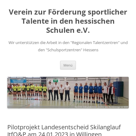
Zum
Inhalt
Verein zur Förderung sportlicher
springen
Talente in den hessischen
Schulen e.V.
Wir unterstützen die Arbeit in den "Regionalen Talentzentren" und
den "Schulsportzentren" Hessens
Menü
Pilotprojekt Landesentscheid Skilanglauf
JtfO&P am 24.01.2023 in Willingen