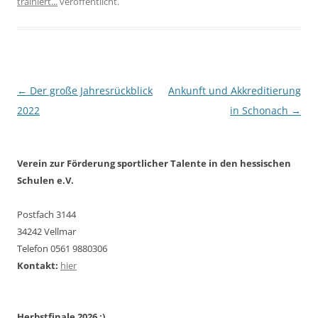
trainiert...
veröffentlicht.
Beitragsnavigation
←
Der große Jahresrückblick
Ankunft und Akkreditierung
2022
in Schonach
→
Verein zur Förderung sportlicher Talente in den hessischen
Schulen e.V.
Postfach 3144
34242 Vellmar
Telefon 0561 9880306
Kontakt:
hier
Herbstfinale 2026 :)