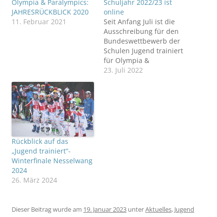
Olympia & Paralympics:
Schuljahr 2022/23 ist
JAHRESRÜCKBLICK 2020
online
11. Februar 2021
Seit Anfang Juli ist die
Ausschreibung für den
Bundeswettbewerb der
Schulen Jugend trainiert
für Olympia &
Paralympics auf der
23. Juli 2022
Homepage von
jugendtrainiert.com
abrufbar. Im Dokument
findet ihr allgemeine
Informationen zum
größten
Schulsportwettbewerb
Rückblick auf das
der Welt sowie
„Jugend trainiert”-
detaillierte
Winterfinale Nesselwang
Ausschreibungen für die
2024
19 olympischen und
26. März 2024
sieben paralympischen
Sportarten, die bis zum
Bundesfinale von…
Dieser Beitrag wurde am
19. Januar 2023
unter
Aktuelles
,
Jugend