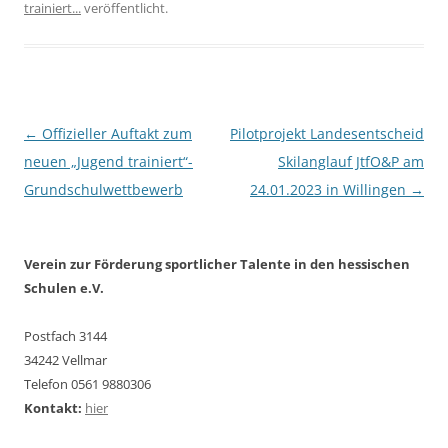
trainiert...
veröffentlicht.
Beitragsnavigation
←
Offizieller Auftakt zum
Pilotprojekt Landesentscheid
neuen „Jugend trainiert“-
Skilanglauf JtfO&P am
Grundschulwettbewerb
24.01.2023 in Willingen
→
Verein zur Förderung sportlicher Talente in den hessischen
Schulen e.V.
Postfach 3144
34242 Vellmar
Telefon 0561 9880306
Kontakt:
hier