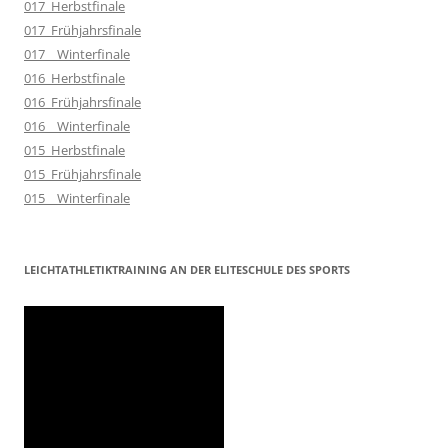
017_Herbstfinale
017_Frühjahrsfinale
017__Winterfinale
016_Herbstfinale
016_Frühjahrsfinale
016__Winterfinale
015_Herbstfinale
015_Frühjahrsfinale
015__Winterfinale
LEICHTATHLETIKTRAINING AN DER ELITESCHULE DES SPORTS