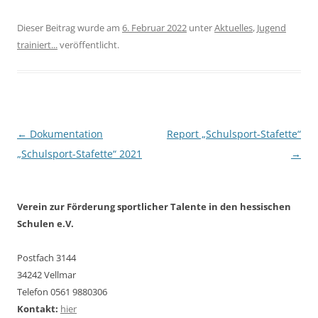
Dieser Beitrag wurde am
6. Februar 2022
unter
Aktuelles
,
Jugend
trainiert...
veröffentlicht.
Beitragsnavigation
←
Dokumentation
Report „Schulsport-Stafette“
„Schulsport-Stafette“ 2021
→
Verein zur Förderung sportlicher Talente in den hessischen
Schulen e.V.
Postfach 3144
34242 Vellmar
Telefon 0561 9880306
Kontakt:
hier