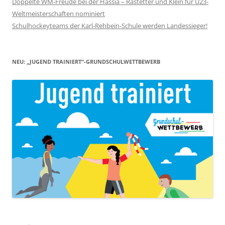
Doppelte WM-Freude bei der Hassia – Rastetter und Klein für U23-
Weltmeisterschaften nominiert
Schulhockeyteams der Karl-Rehbein-Schule werden Landessieger!
NEU: „JUGEND TRAINIERT“-GRUNDSCHULWETTBEWERB