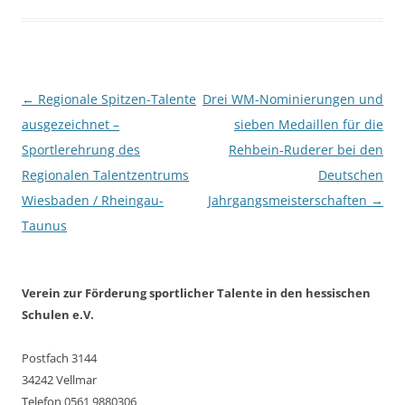
Beitragsnavigation
←
Regionale Spitzen-Talente
Drei WM-Nominierungen und
ausgezeichnet –
sieben Medaillen für die
Sportlerehrung des
Rehbein-Ruderer bei den
Regionalen Talentzentrums
Deutschen
Wiesbaden / Rheingau-
Jahrgangsmeisterschaften
→
Taunus
Verein zur Förderung sportlicher Talente in den hessischen
Schulen e.V.
Postfach 3144
34242 Vellmar
Telefon 0561 9880306