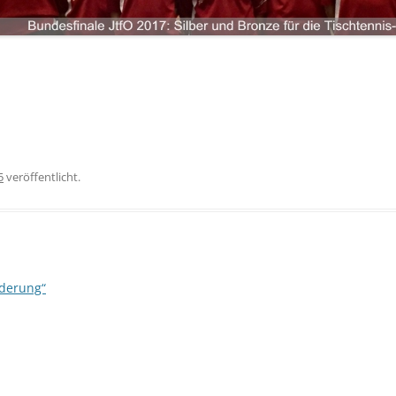
LANDKREIS LIMBURG-WEILBURG
LANDESHAUPTSTADT WIESBADEN
ANMELDEN
LANDKREIS FULDA
LANDKREIS GROSS-GERAU
STADT DARMSTADT
LANDKREIS DARMSTADT-DIEBURG
ODENWALDKREIS
5
veröffentlicht.
LANDKREIS BERGSTRASSE
rderung“