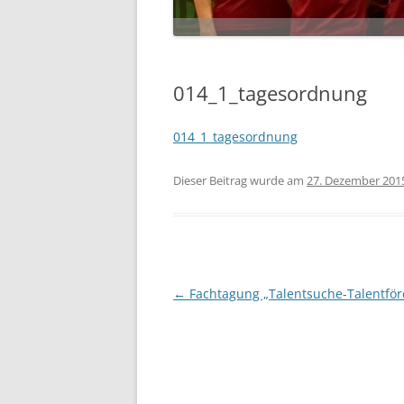
014_1_tagesordnung
014_1_tagesordnung
Dieser Beitrag wurde am
27. Dezember 201
Beitragsnavigation
←
Fachtagung „Talentsuche-Talentfö