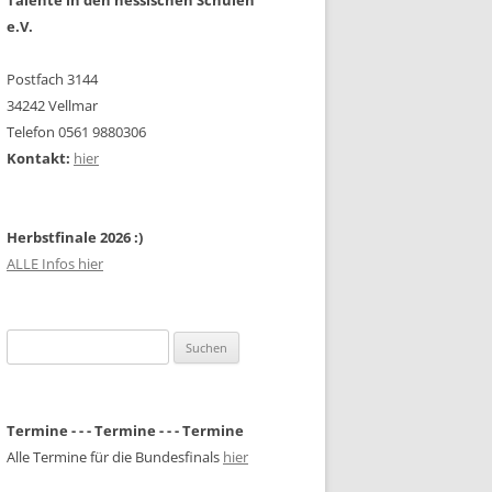
Talente in den hessischen Schulen
e.V.
Postfach 3144
34242 Vellmar
Telefon 0561 9880306
Kontakt:
hier
Herbstfinale 2026 :)
ALLE Infos hier
Suchen
nach:
Termine - - - Termine - - - Termine
Alle Termine für die Bundesfinals
hier