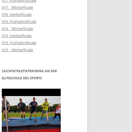
017_Frühjahrsfinale
017__Winterfinale
016_Herbstfinale
016_Frühjahrsfinale
016__Winterfinale
015_Herbstfinale
015_Frühjahrsfinale
015__Winterfinale
LEICHTATHLETIKTRAINING AN DER
ELITESCHULE DES SPORTS