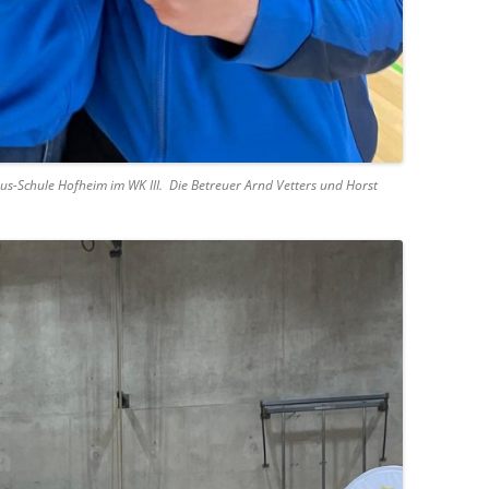
s-Schule Hofheim im WK III. Die Betreuer Arnd Vetters und Horst