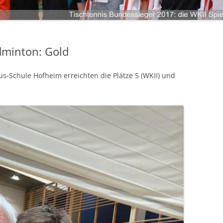
LANDKREIS LIMBURG-WEILBURG
LANDESHAUPTSTADT WIESBADEN
ANMELDEN
LANDKREIS FULDA
LANDKREIS GROSS-GERAU
dminton: Gold
STADT DARMSTADT
-Schule Hofheim erreichten die Plätze 5 (WKII) und
LANDKREIS DARMSTADT-DIEBURG
ODENWALDKREIS
LANDKREIS BERGSTRASSE