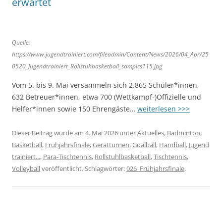
erwartet
Quelle:
https://www.jugendtrainiert.com/fileadmin/Content/News/2026/04_Apr/25
0520_Jugendtrainiert_Rollstuhbasketball_sampics115.jpg
Vom 5. bis 9. Mai versammeln sich 2.865 Schüler*innen,
632 Betreuer*innen, etwa 700 (Wettkampf-)Offizielle und
Helfer*innen sowie 150 Ehrengäste…
weiterlesen >>>
Dieser Beitrag wurde am
4. Mai 2026
unter
Aktuelles
,
Badminton
,
Basketball
,
Frühjahrsfinale
,
Gerätturnen
,
Goalball
,
Handball
,
Jugend
trainiert...
,
Para-Tischtennis
,
Rollstuhlbasketball
,
Tischtennis
,
Volleyball
veröffentlicht. Schlagwörter:
026_Frühjahrsfinale
.