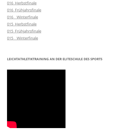
016_Herbstfinale
016_Frühjahrsfinale
016__Winterfinale
015_Herbstfinale
015_Frühjahrsfinale
015__Winterfinale
LEICHTATHLETIKTRAINING AN DER ELITESCHULE DES SPORTS