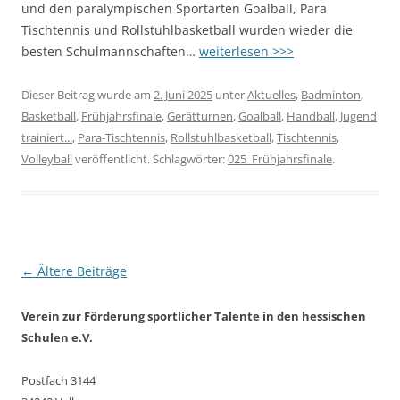
und den paralympischen Sportarten Goalball, Para
Tischtennis und Rollstuhlbasketball wurden wieder die
besten Schulmannschaften…
weiterlesen >>>
Dieser Beitrag wurde am
2. Juni 2025
unter
Aktuelles
,
Badminton
,
Basketball
,
Frühjahrsfinale
,
Gerätturnen
,
Goalball
,
Handball
,
Jugend
trainiert...
,
Para-Tischtennis
,
Rollstuhlbasketball
,
Tischtennis
,
Volleyball
veröffentlicht. Schlagwörter:
025_Frühjahrsfinale
.
Beitragsnavigation
←
Ältere Beiträge
Verein zur Förderung sportlicher Talente in den hessischen
Schulen e.V.
Postfach 3144