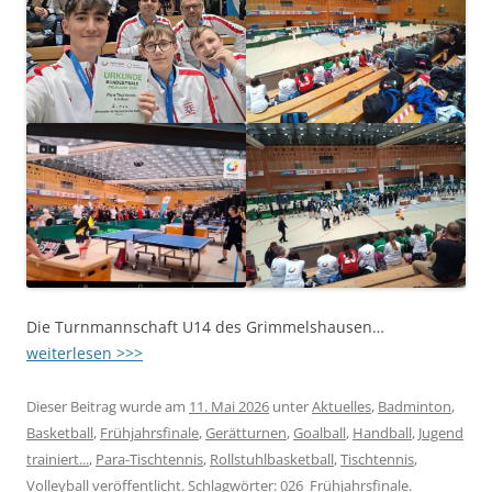
Die Turnmannschaft U14 des Grimmelshausen…
weiterlesen >>>
Dieser Beitrag wurde am
11. Mai 2026
unter
Aktuelles
,
Badminton
,
Basketball
,
Frühjahrsfinale
,
Gerätturnen
,
Goalball
,
Handball
,
Jugend
trainiert...
,
Para-Tischtennis
,
Rollstuhlbasketball
,
Tischtennis
,
Volleyball
veröffentlicht. Schlagwörter:
026_Frühjahrsfinale
.