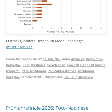
Erstmalig landete Hessen im Medaillenspiegel…
weiterlesen >>>
Dieser Beitrag wurde am
11. Mai 2026
unter
Aktuelles
,
Badminton
,
Basketball
,
Frühjahrsfinale
,
Gerätturnen
,
Goalball
,
Handball
,
Jugend
trainiert...
,
Para-Tischtennis
,
Rollstuhlbasketball
,
Tischtennis
,
Volleyball
veröffentlicht. Schlagwörter:
026_Frühjahrsfinale
.
Frühjahrsfinale 2026: Foto-Nachlese