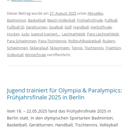
Dieser Beitrag wurde am
27. August 2025
unter
Aktuelles
,
Badminton
,
Basketball
,
Beach-Volleyball
,
Frühjahrsfinale
,
Fußball
,
Fußball ID
,
Gerätturnen
,
Goalball
,
Golf
,
Handball
,
Herbstfinale
,
Hockey
,
Judo
,
Jugend trainiert...
,
Leichtathletik
,
Para Leichtathletik
,
Para Schwimmen
,
Para-Tischtennis
,
Rollstuhlbasketball
,
Rudern
,
Schwimmen
,
Skilanglauf
,
Skispringen
,
Tennis
,
Tischtennis
,
Triathlon
,
Volleyball
,
Winterfinale
veröffentlicht.
Jugend trainiert für Olympia & Paralympics:
Frühjahrsfinale 2025 in Berlin
Vom 18. – 22.05.2025 fand das Frühjahrsfinale 2025 in
Berlin statt. In den olympischen Sportarten Badminton,
Basketball, Gerätturnen, Handball, Tischtennis, Volleyball