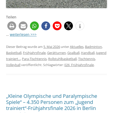
Teilen
…
weiterlesen >>>
Dieser Beitrag wurde am
5. Mai 2026
unter
Aktuelles
,
Badminton
,
Basketball
,
Frühjahrsfinale
,
Gerätturnen
,
Goalball
,
Handball
,
Jugend
trainiert...
,
Para-Tischtennis
,
Rollstuhlbasketball
,
Tischtennis
,
Volleyball
veröffentlicht. Schlagwörter:
026_Frühjahrsfinale
.
„Kleine Olympische und Paralympische
Spiele“ – 4.350 Personen zum „Jugend
trainiert“-Frühjahrsfinale 2026 in Berlin