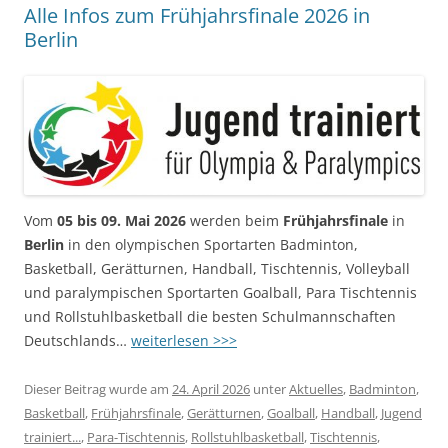
Alle Infos zum Frühjahrsfinale 2026 in
Berlin
Vom
05 bis 09. Mai 2026
werden beim
Frühjahrsfinale
in
Berlin
in den olympischen Sportarten Badminton,
Basketball, Gerätturnen, Handball, Tischtennis, Volleyball
und paralympischen Sportarten Goalball, Para Tischtennis
und Rollstuhlbasketball die besten Schulmannschaften
Deutschlands…
weiterlesen >>>
Dieser Beitrag wurde am
24. April 2026
unter
Aktuelles
,
Badminton
,
Basketball
,
Frühjahrsfinale
,
Gerätturnen
,
Goalball
,
Handball
,
Jugend
trainiert...
,
Para-Tischtennis
,
Rollstuhlbasketball
,
Tischtennis
,