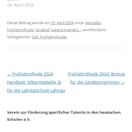
24. April 2026
Dieser Beitrag wurde am
25. April 2024
unter
Aktuelles
,
Frühjahrsfinale
,
Goalball
,
Jugend trainiert...
veröffentlicht.
Schlagwörter:
024_Frühjahrsfinale
.
Beitragsnavigation
←
Frühjahrsfinale 2024
Frühjahrsfinale 2024: Bronze
Handball: Silbermedaille 🥈
für die Gerätturnerinnen
→
für die Lahntalschule Lahnau
Verein zur Förderung sportlicher Talente in den hessischen
Schulen e.V.