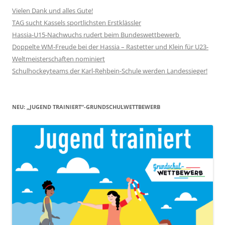
Vielen Dank und alles Gute!
TAG sucht Kassels sportlichsten Erstklässler
Hassia-U15-Nachwuchs rudert beim Bundeswettbewerb
Doppelte WM-Freude bei der Hassia – Rastetter und Klein für U23-
Weltmeisterschaften nominiert
Schulhockeyteams der Karl-Rehbein-Schule werden Landessieger!
NEU: „JUGEND TRAINIERT“-GRUNDSCHULWETTBEWERB